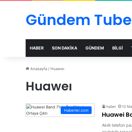
Gündem Tube
HABER
SON DAKİKA
GÜNDEM
BİLGİ
Anasayfa
/
Huaweı
Huaweı
haber
10 Ma
Haberler.com
Huawei Ban
Akıllı telefon 
giyilebilir tekn