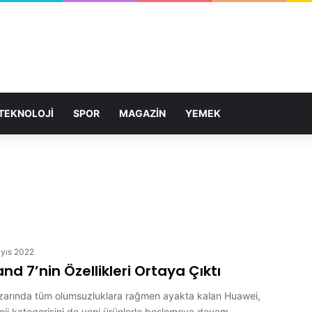
TEKNOLOJİ
SPOR
MAGAZİN
YEMEK
yıs 2022
d 7’nin Özellikleri Ortaya Çıktı
pazarında tüm olumsuzluklara rağmen ayakta kalan Huawei,
oloji kategorisini de yeni ürünlerle beslemeye devam ...