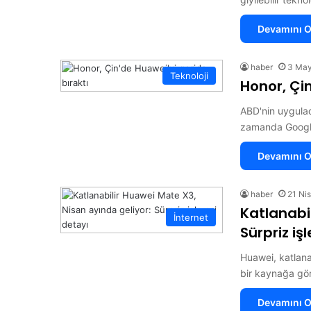
Devamını O
haber
3 May
Teknoloji
Honor, Çin
ABD'nin uygulad
zamanda Google'
Devamını O
haber
21 Ni
Katlanabi
İnternet
Sürpriz iş
Huawei, katlanab
bir kaynağa gör
Devamını O