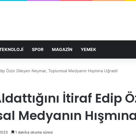
TEKNOLOJİ
SPOR
MAGAZİN
YEMEK
af Edip Özür Dileyen Neymar, Toplumsal Medyanın Hışmına Uğradı!
ldattığını İtiraf Edip 
al Medyanın Hışmına
 2023
1 dakika okuma süresi