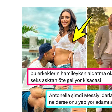
e-
posta
göndermek