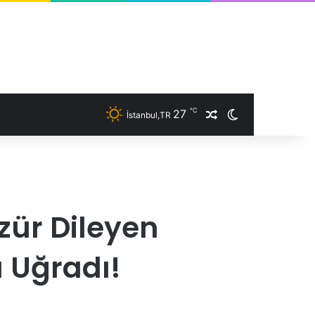
℃
27
İstanbul,TR
Rastgele Makale
Dış görünümü 
Özür Dileyen
 Uğradı!