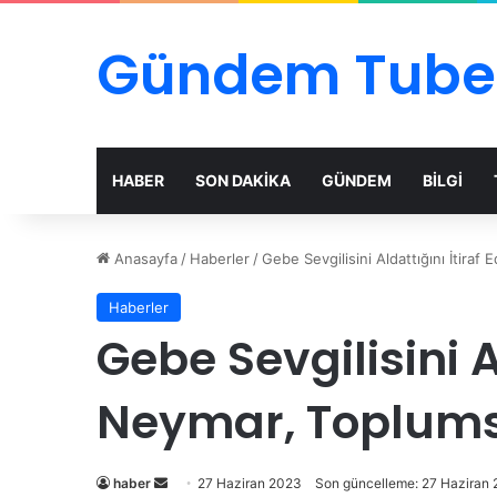
Gündem Tube
HABER
SON DAKİKA
GÜNDEM
BİLGİ
Anasayfa
/
Haberler
/
Gebe Sevgilisini Aldattığını İtir
Haberler
Gebe Sevgilisini A
Neymar, Toplums
Bir
haber
27 Haziran 2023
Son güncelleme: 27 Haziran