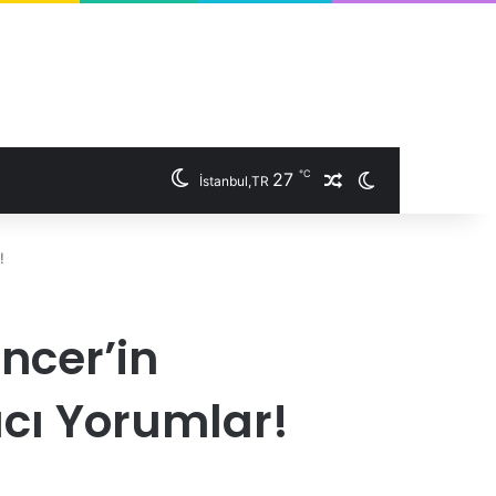
℃
27
İstanbul,TR
Rastgele Makale
Dış görünümü 
!
ncer’in
ıcı Yorumlar!