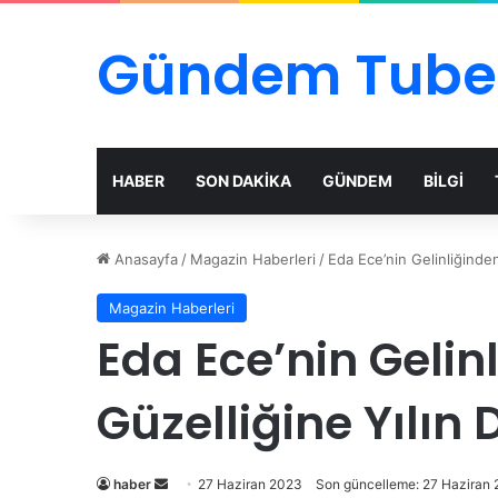
Gündem Tube
HABER
SON DAKİKA
GÜNDEM
BİLGİ
Anasayfa
/
Magazin Haberleri
/
Eda Ece’nin Gelinliğinde
Magazin Haberleri
Eda Ece’nin Gelin
Güzelliğine Yılı
Bir
haber
27 Haziran 2023
Son güncelleme: 27 Haziran