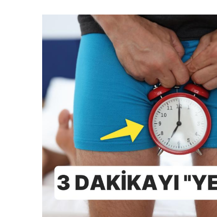
e-
posta
göndermek