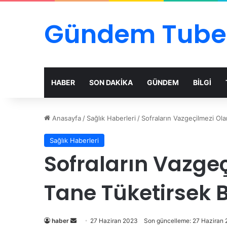
Gündem Tube
HABER
SON DAKİKA
GÜNDEM
BİLGİ
Anasayfa
/
Sağlık Haberleri
/
Sofraların Vazgeçilmezi O
Sağlık Haberleri
Sofraların Vazge
Tane Tüketirsek 
Bir
haber
27 Haziran 2023
Son güncelleme: 27 Haziran