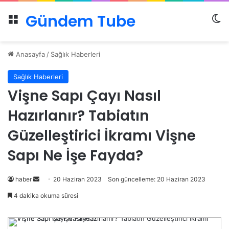
Gündem Tube
Menü
Dı
Anasayfa
/
Sağlık Haberleri
Sağlık Haberleri
Vişne Sapı Çayı Nasıl
Hazırlanır? Tabiatın
Güzelleştirici İkramı Vişne
Sapı Ne İşe Fayda?
Bir
haber
20 Haziran 2023
Son güncelleme: 20 Haziran 2023
e-
4 dakika okuma süresi
posta
göndermek