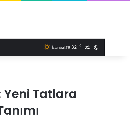
℃
32
İstanbul,TR
Rastgele Makale
Dış görünümü 
Yeni Tatlara
 Tanımı