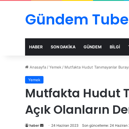
Gündem Tube
HABER
SON DAKİKA
GÜNDEM
BİLGİ
Anasayfa
/
Yemek
/
Mutfakta Hudut Tanımayanlar Buraya:
Yemek
Mutfakta Hudut T
Açık Olanların De
Bir
haber
24 Haziran 2023
Son güncelleme: 24 Haziran